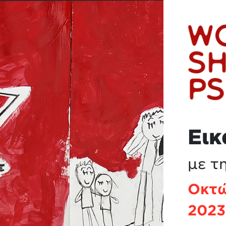
Εικ
με τ
Οκτώ
2023