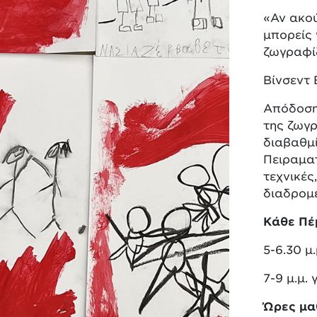
«Αν ακού
μπορείς
ζωγραφίζ
Βίνσεντ 
Απόδοση
της ζωγρ
διαβαθμί
Πειραματ
τεχνικές
διαδρομέ
Κάθε Πέ
5-6.30 μ
7-9 μ.μ.
Ώρες μ