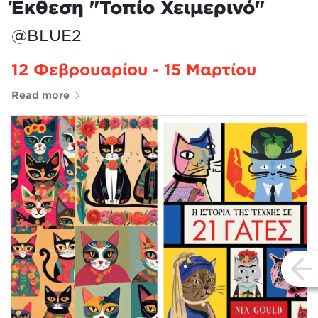
Έκθεση "Τοπίο Χειμερινό"
@BLUE2
12 Φεβρουαρίου - 15 Μαρτίου
Read more
vi