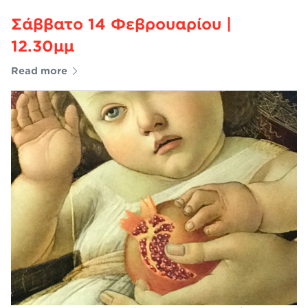
Σάββατο 14 Φεβρουαρίου |
12.30μμ
Read more