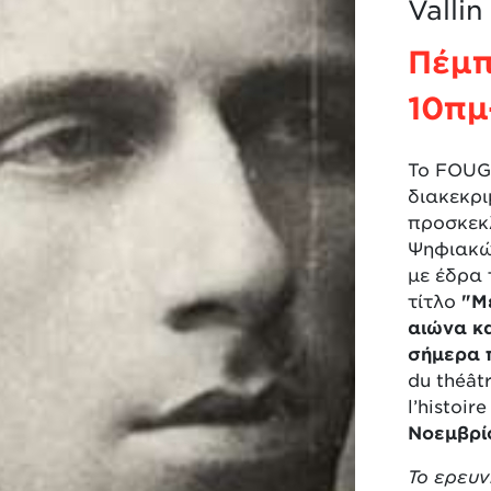
Vallin
Πέμπ
10πμ
Το FOUG
διακεκρ
προσκεκ
Ψηφιακώ
με έδρα 
τίτλο
"Μ
αιώνα κ
σήμερα 
du théât
l’histoir
Νοεμβρί
Το ερευν