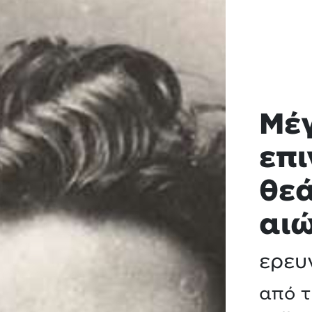
Μέγ
επι
θεά
αι
ερευ
από τ