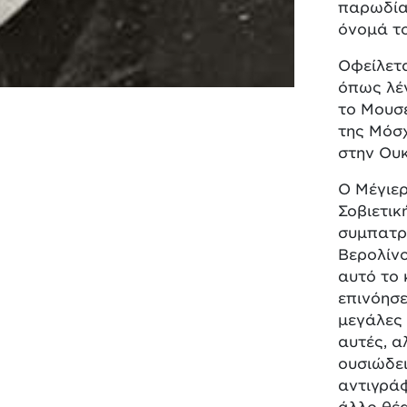
παρωδία 
όνομά το
Οφείλετα
όπως λέ
το Μουσε
της Μόσχ
στην Ου
Ο Μέγιερ
Σοβιετικ
συμπατρ
Βερολίνο
αυτό το 
επινόησε
μεγάλες 
αυτές, α
ουσιώδει
αντιγράφ