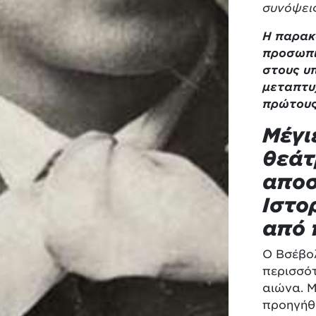
συνόψεις
Η παρακ
προσωπι
στους υ
μεταπτυ
πρώτους
Μέγι
θεάτ
αποσ
Ιστο
από 
Ο Βσέβολ
περισσότ
αιώνα. Μ
προηγήθη