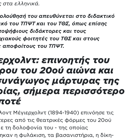
 στα ελληνικά.
ολούθησή του απευθύνεται στο διδακτικό
κό του ΤΠΨΤ και του ΤΘΣ, όπως επίσης
ποψήφιους διδάκτορες και τους
χιακούς φοιτητές του ΤΘΣ και στους
 αποφοίτους του ΤΠΨΤ.
ερχολντ: επινοητής του
ρου του 20ού αιώνα και
υνάγωγος μάρτυρας της
ρίας, σήμερα περισσότερο
ποτέ
οντ Μέγιερχολντ (1894-1940) επινόησε τις
ερες από τις θεατρικές φόρμες του 20ού
ε τη δολοφονία του - της οποίας
καν η φυλάκιση, τα βασανιστήρια, η δίκη-