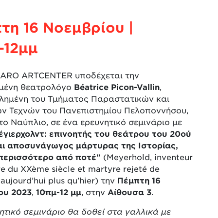
τη 16 Νοεμβρίου |
-12μμ
ARO ARTCENTER υποδέχεται την
ιμένη θεατρολόγο
Béatrice Picon-Vallin
,
λημένη του Τμήματος Παραστατικών και
ν Τεχνών του Πανεπιστημίου Πελοποννήσου,
το Ναύπλιο, σε ένα ερευνητικό σεμινάριο με
έγιερχολντ: επινοητής του θεάτρου του 20ού
αι αποσυνάγωγος μάρτυρας της Ιστορίας,
περισσότερο από ποτέ"
(Meyerhold, inventeur
re du XXème siècle et martyre rejeté de
e aujourd’hui plus qu’hier) την
Πέμπτη 16
ου 2023
,
10πμ-12 μμ
, στην
Αίθουσα 3
.
ητικό σεμινάριο θα δοθεί στα γαλλικά με