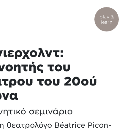
play &
learn
ιερχολντ:
νοητής του
τρου του 20ού
ώνα
νητικό σεμινάριο
η θεατρολόγο Béatrice Picon-