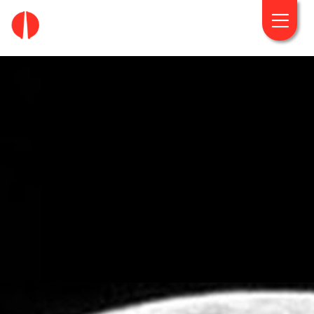
fougaro.gr