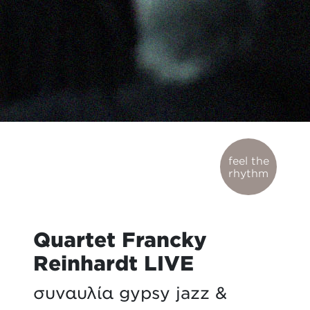
feel the
rhythm
Quartet Francky
Reinhardt LIVE
συναυλία gypsy jazz &