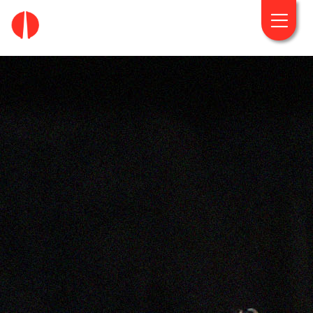
fougaro.gr