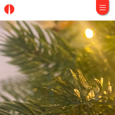
fougaro.gr