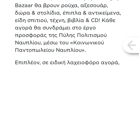
Bazaar θα βρουν ρούχα, αξεσουάρ,
δώρα & στολίδια, έπιπλα & αντικείμενα,
είδη σπιτιού, τέχνη, βιβλία & CD! Κάθε
αγορά θα συνδράμει στο έργο
προσφοράς της Πύλης Πολιτισμού
Ναυπλίου, μέσω του «Κοινωνικού
vi
Παντοπωλείου Ναυπλίου».
Επιπλέον, σε ειδική λαχειοφόρο αγορά,
θα διατεθούν έργα τέχνης, κιλίμια,
κοσμήματα & επίλεκτα είδη σπιτιού. Οι
λαχνοί θα διατίθενται από την Πύλη
Πολιτισμού Ναυπλίου (Βούλα Δεδέα |
6974940488) και τη Βιβλιοθήκη του
Φουγάρου (Χριστίνα Μπρούσαλη |
6947888973) από την Τετάρτη 10
Δεκεμβρίου. Η κλήρωση θα γίνει με την
κοπή της πρωτοχρονιάτικης πίτας της
Πύλης Πολιτισμού Ναυπλίου στο τέλος