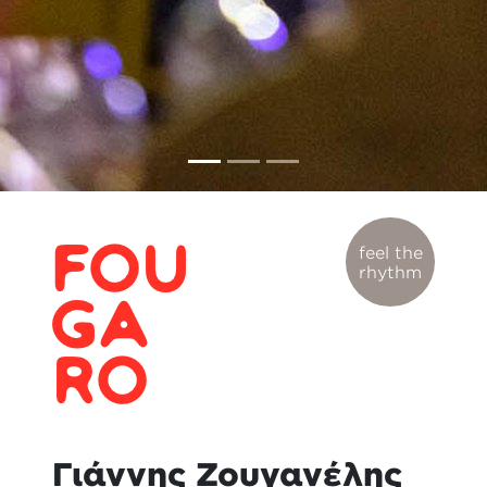
feel the
rhythm
Γιάννης Ζουγανέλης