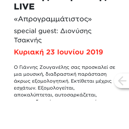
LIVE
«Απρογραμμάτιστος»
special guest: Διονύσης
Τσακνής
Κυριακή 23 Ιουνίου 2019
Ο Γιάννης Ζουγανέλης σας προσκαλεί σε
μια μουσική, διαδραστική παράσταση
άκρως εξομολογητική. Εκτίθεται μέχρις
vi
εσχάτων. Εξομολογείται,
αποκαλύπτεται, αυτοσαρκάζεται,
αυτοαναδεικνύεται, αυτοκαταρρίπτεται,
αποδομείται. Θα εξηγηθούμε και θα
παρεξηγηθούμε.
Ο Γιάννης Ζουγανέλης παίζει,