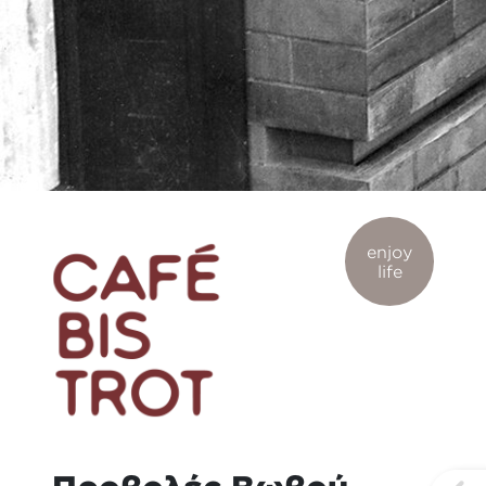
enjoy
life