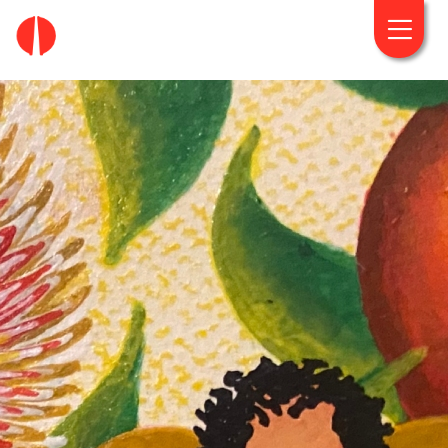
fougaro.gr