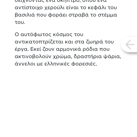
δείχνοντας ένα σκήπτρο, όπου ένα
αντίστοιχο χερούλι είναι το κεφάλι του
βασιλιά που φοράει στραβά το στέμμα
του.
Ο αυτόφωτος κόσμος του
αντικατοπτρίζεται και στα ζωηρά του
vi
έργα. Εκεί ζουν αρμονικά ρόδια που
ακτινοβολούν χρώμα, δραστήρια ψάρια,
άγγελοι με ελληνικές φορεσιές,
ζωντανεμένα καράβια, ήρωες της
ελληνικής επανάστασης, πυκνές
φυλλωσιές και βιαστικά πουλιά. Όλα για
τον David Webber έχουν το δικό τους
συμβολισμό και ένα νόημα που
προέρχεται μεν από την ελληνική
παράδοση, αλλά συναντά δημιουργικά
το λιτό μεγαλείο της βυζαντινής τέχνης,
τις αρχές του κινήματος Arts and Crafts