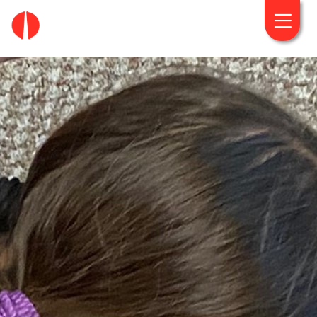
fougaro.gr