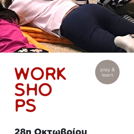
play &
learn
28η Οκτωβρίου