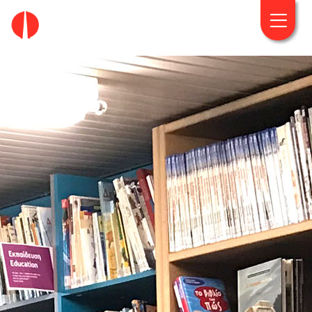
fougaro.gr