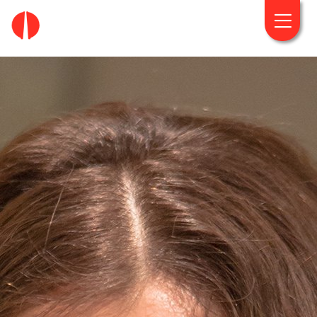
fougaro.gr