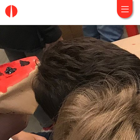
fougaro.gr