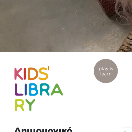
play &
learn
Δημιουργικό