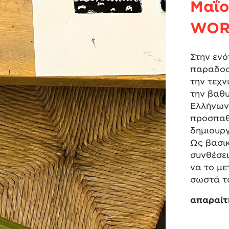
Μαΐο
WOR
Στην εν
παραδοσ
την τεχν
την βαθυ
Ελλήνων
προσπαθ
δημιουρ
Ως βασικ
συνθέσε
να το μ
σωστά το
απαραίτ