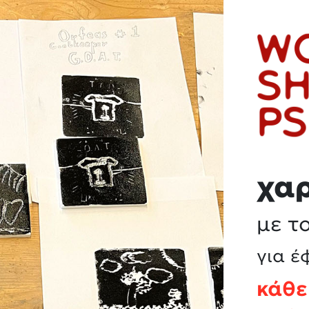
χα
με τ
για έ
κάθε