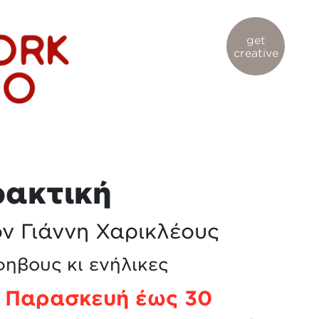
get
creative
ρακτική
ον Γιάννη Χαρικλέους
φηβους κι ενήλικες
 Παρασκευή έως 30