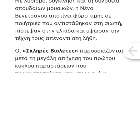
Με λυρισμό, συγκίνηση και τη συνοδεία
σπουδαίων μουσικών, η Νένα
Βενετσάνου αποτίνει φόρο τιμής σε
ποιήτριες που αντιστάθηκαν στη σιωπή,
πίστεψαν στην ελπίδα και ύψωσαν την
τέχνη τους απέναντι στη λήθη.
Οι
«Σκληρές Βιολέτες»
παρουσιάζονται
vi
μετά τη μεγάλη απήχηση του πρώτου
κύκλου παραστάσεων που
πραγματοποίησαν τον περασμένο
χειμώνα, στο Θέατρο "Τρένο στο Ρούφ"
στην Αθήνα.
Συντελεστές
Νένα Βενετσάνου
φωνή
Γιώργος Τοσικιάν
κλασική
κιθάρα