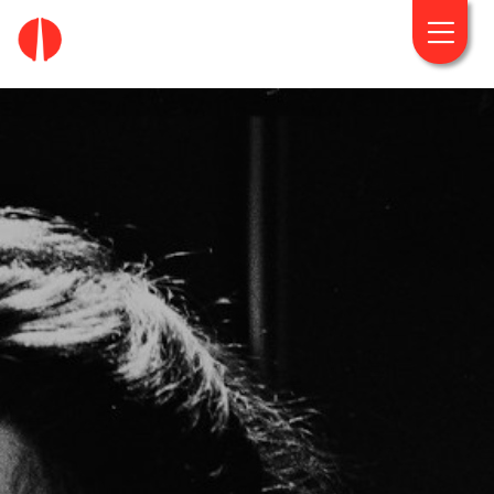
fougaro.gr