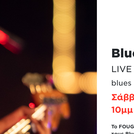
Blu
LIV
blues
Σάββ
10μμ
Το
FOU
τους
Blu