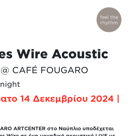
feel the
rhythm
es Wire Acoustic
E @ CAFÉ FOUGARO
 night
ατο 14 Δεκεμβρίου 2024 |
GARO
ARTCENTER
στο Ναύπλιο
υποδέχεται
es
Wire
σε ένα μοναδικό ακουστικό
LIVE
με