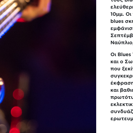
ελεύθερη
10μμ. Οι
blues
σκ
εμφάνισ
Σεπτέμβ
Ναύπλιο,
Οι
Blues
και ο Σω
που ξεκ
συγκεκρ
έκφραση
και βαθ
πρωτότυ
εκλεκτικ
συνδυάζ
ερωτευμ