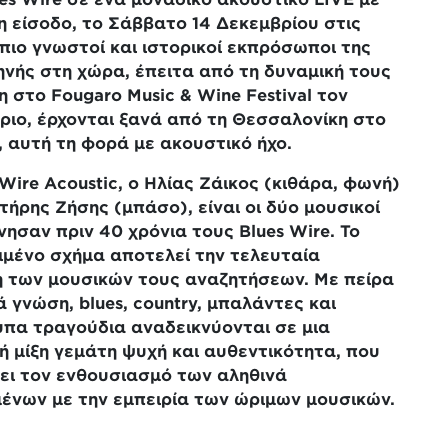
 είσοδο, το Σάββατο 14 Δεκεμβρίου στις
 πιο γνωστοί και ιστορικοί εκπρόσωποι της
ηνής στη χώρα, έπειτα από τη δυναμική τους
η στο
Fougaro
Music
&
Wine
Festival
τον
ριο, έρχονται ξανά από τη Θεσσαλονίκη στο
 αυτή τη φορά με ακουστικό ήχο.
Wire
Acoustic
, ο Ηλίας Ζάικος (κιθάρα, φωνή)
τήρης Ζήσης (μπάσο), είναι οι δύο μουσικοί
ίνησαν πριν 40 χρόνια τους
Blues
Wire
. Το
ιμένο σχήμα αποτελεί την τελευταία
 των μουσικών τους αναζητήσεων. Με πείρα
ιά γνώση,
blues
,
country
, μπαλάντες και
πα τραγούδια αναδεικνύονται σε μια
ή μίξη γεμάτη ψυχή και αυθεντικότητα, που
ει τον ενθουσιασμό των αληθινά
ένων με την εμπειρία των ώριμων μουσικών.