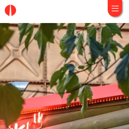
fougaro.gr