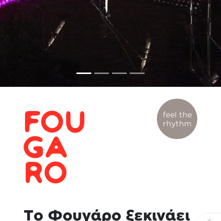
feel the
rhythm
Tο Φουγάρο ξεκινάει