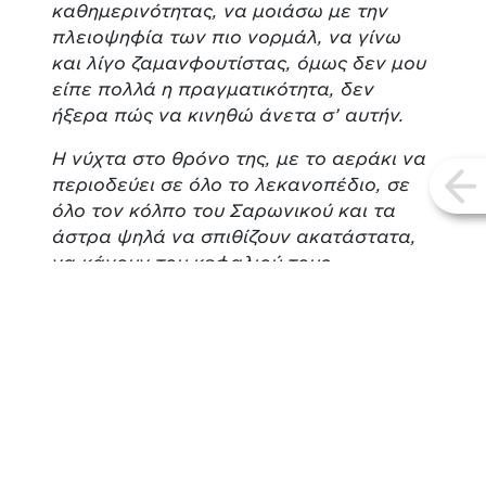
καθημερινότητας, να μοιάσω με την
πλειοψηφία των πιο νορμάλ, να γίνω
και λίγο ζαμανφουτίστας, όμως δεν μου
είπε πολλά η πραγματικότητα, δεν
ήξερα πώς να κινηθώ άνετα σ’ αυτήν.
Η νύχτα στο θρόνο της, με το αεράκι να
περιοδεύει σε όλο το λεκανοπέδιο, σε
vi
όλο τον κόλπο του Σαρωνικού και τα
άστρα ψηλά να σπιθίζουν ακατάστατα,
να κάνουν του κεφαλιού τους.
Τύχη αγαθή, ο Τσιούλης είχε ιδεί το
φεγγάρι σε πενήντα, μπορεί και
παραπάνω, παραλλαγές. Ολόχρυσο.
Ασημένιο. Άσπρο, πελώριο και
οριζοντιωμένο σαν αιώρα. Χορτάτο
μωρό να αποκοιμιέται στην αγκαλιά
ενός κοκκινωπού σύννεφου. Αγέρωχο