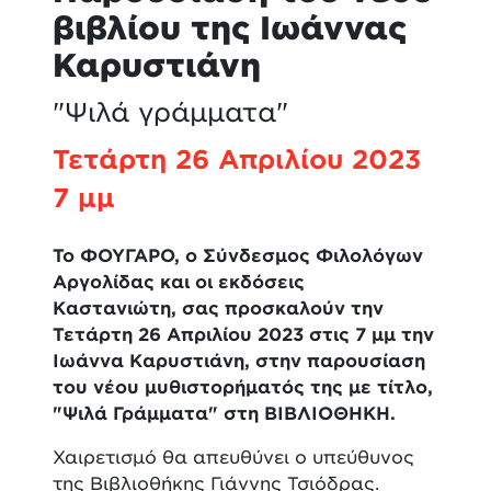
βιβλίου της Ιωάννας
Καρυστιάνη
"Ψιλά γράμματα"
Τετάρτη 26 Απριλίου 2023
7 μμ
Το
ΦΟΥΓΑΡΟ
,
ο
Σύνδεσμος
Φιλολόγων
Αργολίδας
και
οι
εκδόσεις
Καστανιώτη
,
σας
προσκαλούν
την
Τετάρτη
26
Απριλίου
2023
στις
7
μμ
την
Ιωάννα
Καρυστιάνη
,
στην
παρουσίαση
του
νέου
μυθιστορήματός
της
με
τίτλο
,
"
Ψιλά
Γράμματα
"
στη
ΒΙΒΛΙΟΘΗΚΗ
.
Χαιρετισμό θα απευθύνει ο υπεύθυνος
της Βιβλιοθήκης Γιάννης Τσιόδρας.