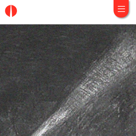
fougaro.gr