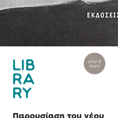
play &
learn
Παρουσίαση του νέου