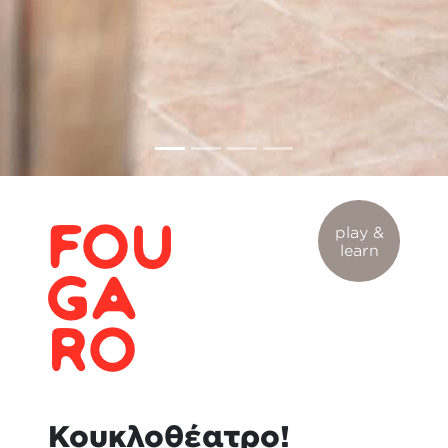
play &
learn
Κουκλοθέατρο!