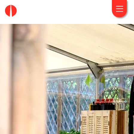
fougaro.gr