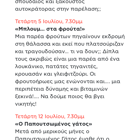
σπουδαίος και ξακουστός
αυτοκράτορας στην παρέλαση;;
Τετάρτη 5 Ιουλίου, 7.30μμ
«Μπλουμ… στα φρούτα!»
Μια παρέα φρούτων πηγαίνουν εκδρομή
στη θάλασσα και εκεί που πλατσούριζαν
και τραγουδούσαν… τι να δουν;; Δίπλα
τους ακριβώς είναι μια παρέα από ένα
λουκάνικο, πατάτες τηγανιτές,
κρουασάν και γλειφιτζούρι. Οι
φρουτοήρωες μας ενώνονται και…. μια
περιπέτεια δύναμης και βιταμινών
ξεκινά!…. Να δούμε ποιος θα βγει
νικητής!
Τετάρτη 12 Ιουλίου, 7.30μμ
«Ο Παπουτσωμένος γάτος»
Μετά από μερικούς μήνες ο
Παπουτσωμένος Γάτος έμαθε ότι ο