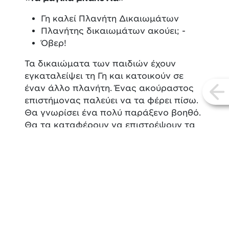
Γη καλεί Πλανήτη Δικαιωμάτων
Πλανήτης δικαιωμάτων ακούει; -
Όβερ!
Τα δικαιώματα των παιδιών έχουν
εγκαταλείψει τη Γη και κατοικούν σε
έναν άλλο πλανήτη. Ένας ακούραστος
vi
επιστήμονας παλεύει να τα φέρει πίσω.
Θα γνωρίσει ένα πολύ παράξενο βοηθό.
Θα τα καταφέρουν να επιστρέψουν τα
δικαιώματα των παιδιών στη Γη;
Τετάρτη 23 Αυγούστου, 7.30μμ
«Το γυάλινο βουνό»
Ο Σκούφης είναι ο φιλαράκος που όλοι
θα θέλαμε να έχουμε! Θα περάσει από
δάση πυκνά, θα παλέψει με κακούς
μάγους και ψεύτικους βοσκούς θα