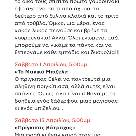
το δικό τους σπίτι,το πρώτο γουρουνάκι
έφτιαξε ένα σπίτι από άχυρο, το
δεύτερο από ξύλινα κλαδιά και το τρίτο
από τούβλα. Όμως, μια μέρα, ένας
κακός λύκος πεινούσε και βρήκε τα
γουρουνάκια! Αλλά! Όλοι ενωμένοι μαζί
μπορούμε να νικάμε τα πάντα και να
ξεπερνάμε κάθε εμπόδιο και δυσκολία!!!
Σάββατο 1 Απριλίου, 5.00μμ
«Το Μαγικό Μπιζέλι
»
Ο πρίγκιπας θέλει να παντρευτεί μια
αληθινή πριγκίπισσα, αλλά αυτές είναι
σπάνιες. Όμως, όλα είναι πιθανά με τη
βοήθεια ενός ξάδερφου, μιας μάγισσας
κι ενός μπιζελιού...
Σάββατο 15 Απριλίου, 5.00μμ
«Πρίγκιπας βάτραχος
»
Μια φορά κι έναν καιρό ήταν μια