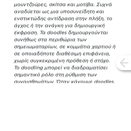
μουντζούρες, σκίτσα και μοτίβα. Συχνά
αναδύεται ως μια υποσυνείδητη και
ενστικτώδης αντίδραση στην πλήξη, το
άγχος ή την ανάγκη για δημιουργική
έκφραση. Τα doodles δημιουργούνται
συνήθως στα περιθώρια των
σημειωματαρίων, σε κομμάτια χαρτιού ή
σε οποιαδήποτε διαθέσιμη επιφάνεια,
χωρίς συγκεκριμένη πρόθεση ή στόχο.
vi
Το doodling μπορεί να διαδραματίσει
σημαντικό ρόλο στη ρύθμιση των
συναισθημάτων. Όταν κάνουμε doodles,
ο εγκέφαλός μας μετατοπίζει την
εστίαση από το άγχος και τις αρνητικές
σκέψεις και διοχετεύει την
ενέργειά μας σε μια δημιουργική
διαδικασία.
Παρασκευή 25/4/2025 ώρα 12-13.30