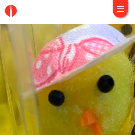
fougaro.gr