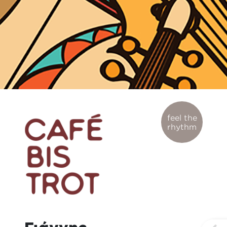
feel the
rhythm