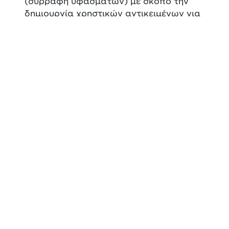
(συρραφή υφασμάτων) με σκοπό την
δημιουργία χρηστικών αντικειμένων για
να ομορφύνουμε τον καθημερινό μας
χώρο. Επιπλέον, θα εξοικειωθούμε με
τεχνικές, σχεδιασμό και θα
γνωρίσουμε βελονιές στο χέρι και στη
ραπτομηχανή, τα εργαλεία και τα υλικά
μας.
Στη διάρκεια του χρόνου, θα
εστιάσουμε στην τέχνη του
υφάσματος, μέσα από πρακτικές
καταξιωμένων καλλιτεχνών και
τεχνιτών, που θα φιλοξενήσουμε.
Το εργαστήριο απευθύνεται σε
αρχάριους (δεν είναι απαραίτητη η
γνώση ραπτομηχανής).