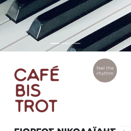
feel the
rhythm