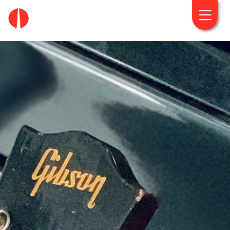
fougaro.gr