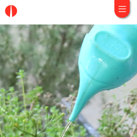
fougaro.gr