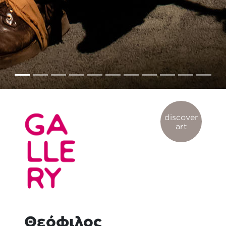
discover
art
Θεόφιλος